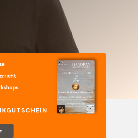
se
rricht
kshops
NKGUTSCHEIN
n