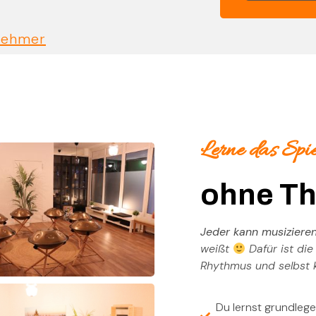
nehmer
Lerne das Spi
ohne Th
Jeder kann musiziere
weißt
Dafür ist die
Rhythmus und selbst 
Du lernst grundleg