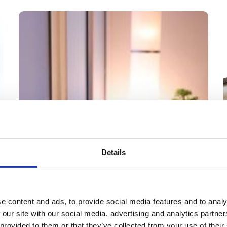
Details
e content and ads, to provide social media features and to analy
Kurse
 our site with our social media, advertising and analytics partn
 provided to them or that they’ve collected from your use of their