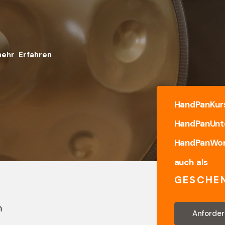
mehr Erfahren
HandPanKur
HandPanUnte
HandPanWor
auch als
GESCHE
h
Anforder