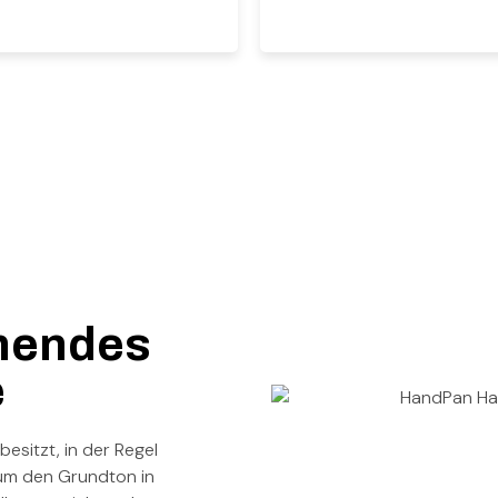
rnendes
e
esitzt, in der Regel
 um den Grundton in