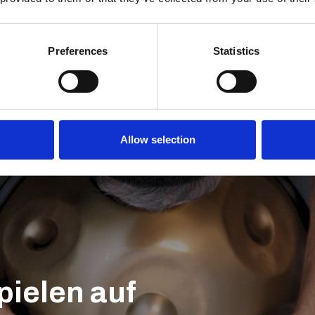
Mo.-Fr.
HandPan Kurse
in HH-Neustadt
Preferences
18-19 Uhr und 19-20 Uhr
Statistics
Auch flexibleTeilnahme möglich
Mehr erfahren
Allow selection
Spielen auf