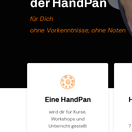
der HandPan
für Dich
ohne Vorkenntnisse, ohne Noten
Eine HandPan
wird dir für Kurse,
Workshops und
Unterricht gestellt
7