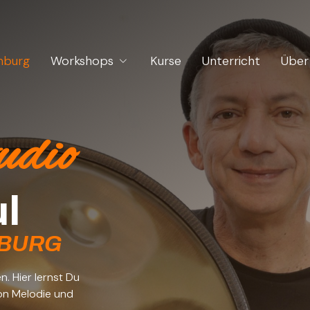
mburg
Workshops
Kurse
Unterricht
Über
udio
Hamburg
l
BURG
. Hier lernst Du
on Melodie und