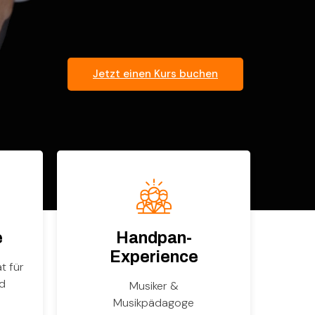
Jetzt einen Kurs buchen
e
Handpan-
Experience
t für
nd
Musiker &
Musikpädagoge