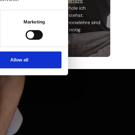
HandPan Einzel-Unterricht
In meinem Unterricht hole ich
dich dort ab, wo du stehst.
Weder Rhytmus- noch Harmonielehre sind
Marketing
für deinen Einstieg nötig
Mehr erfahren
Allow all