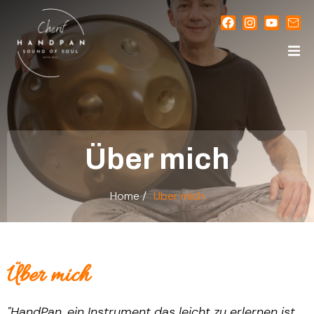
Über mich
Über mich​
Home /
Über mich
Über mich
"HandPan, ein Instrument das leicht zu erlernen ist.